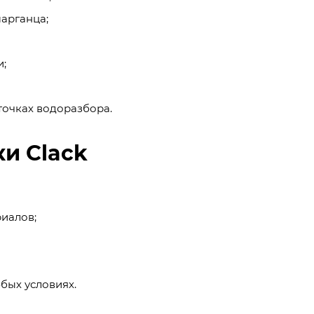
марганца;
и;
точках водоразбора.
и Clack
иалов;
бых условиях.